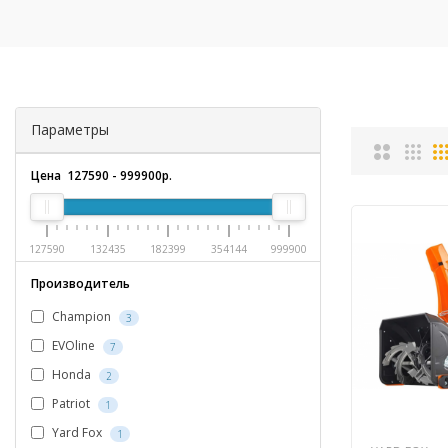
Параметры
Цена
127590
-
999900
р.
127590
132435
182399
354144
999900
Производитель
Champion
3
EVOline
7
Honda
2
Patriot
1
Yard Fox
1