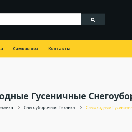
та
Самовывоз
Контакты
одные Гусеничные Снегоуб
ехника
Снегоуборочная Техника
Самоходные Гусеничн