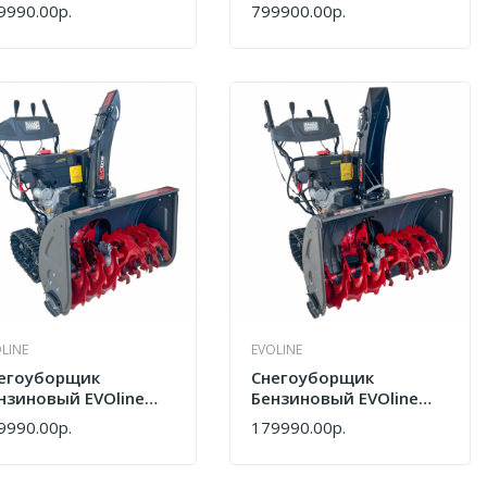
9990.00р.
799900.00р.
ПИТЬ
КУПИТЬ
LINE
EVOLINE
егоуборщик
Снегоуборщик
нзиновый EVOline
Бензиновый EVOline
G 700 TLE SBG700TLE
SBG 760 TLE SBG760TLE
9990.00р.
179990.00р.
ПИТЬ
КУПИТЬ