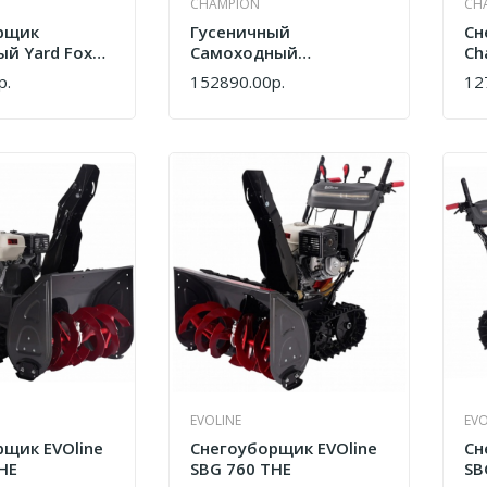
CHAMPION
CH
рщик
Гусеничный
Сн
й Yard Fox
Самоходный
Ch
T LONCIN 302
Снегоуборщик
р.
152890.00р.
12
КУПИТЬ
КУ
654T23
Champion STT1170E
EVOLINE
EVO
рщик EVOline
Снегоуборщик EVOline
Сн
HE
SBG 760 THE
SB