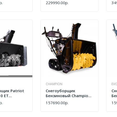
р.
229990.00р.
34
КУПИТЬ
КУ
CHAMPION
EVO
щик Patriot
Снегоуборщик
Сн
0 ЕT
Бензиновый Champion
Бе
0
STT1171E
SB
р.
157690.00р.
15
КУПИТЬ
КУ