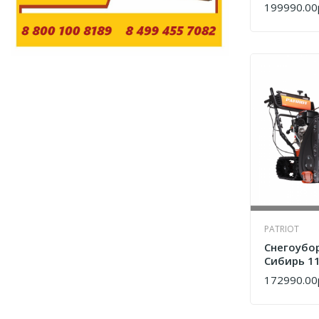
199990.00
КУПИТЬ
PATRIOT
Снегоубор
Сибирь 11
42610711
172990.00
КУПИТЬ