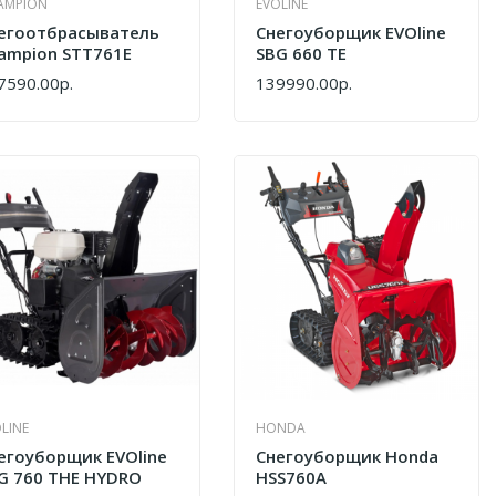
AMPION
EVOLINE
егоотбрасыватель
Снегоуборщик EVOline
ampion STT761E
SBG 660 TE
7590.00р.
139990.00р.
ПИТЬ
КУПИТЬ
LINE
HONDA
егоуборщик EVOline
Снегоуборщик Honda
G 760 THE HYDRO
HSS760A