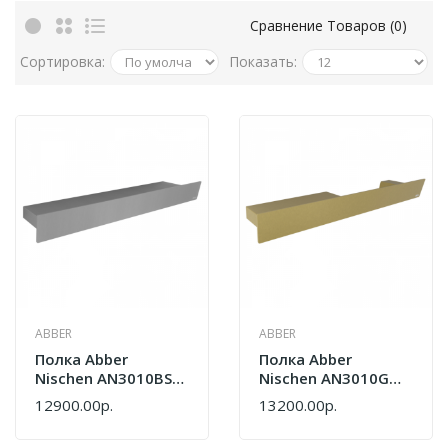
Сравнение Товаров (0)
Сортировка:
Показать:
ABBER
ABBER
Полка Abber
Полка Abber
Nischen AN3010BST
Nischen AN3010G
Сталь
Золото Матовое
12900.00р.
13200.00р.
Брашированная