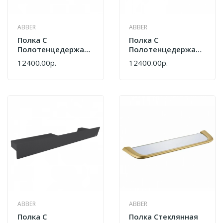
ABBER
ABBER
Полка С
Полка С
Полотенцедержателем
Полотенцедержателем
Abber Nischen
Abber Nischen
12400.00р.
12400.00р.
AN3011MB Черная
AN3011MW Белая
Матовая
Матовая
ABBER
ABBER
Полка С
Полка Стеклянная