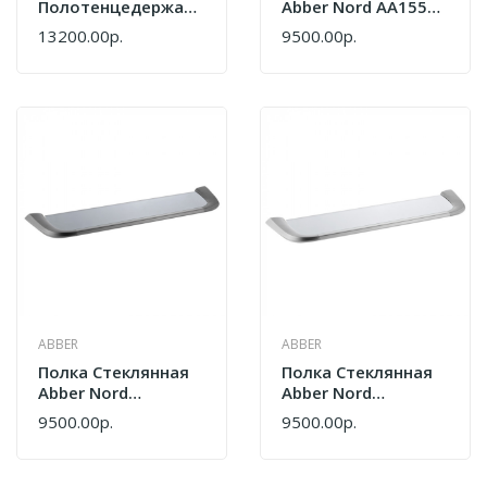
Полотенцедержателем
Abber Nord AA1555G
Abber Nischen
Золото Матовое
13200.00р.
9500.00р.
AN3011NG Никель
ABBER
ABBER
Полка Стеклянная
Полка Стеклянная
Abber Nord
Abber Nord
AA1555NG Никель
AA1555SP Сатин
9500.00р.
9500.00р.