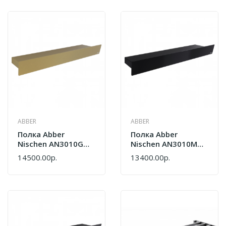
ABBER
ABBER
Полка Abber
Полка Abber
Nischen AN3010G
Nischen AN3010MB
Золото Матовое
Черная Матовая
14500.00р.
13400.00р.