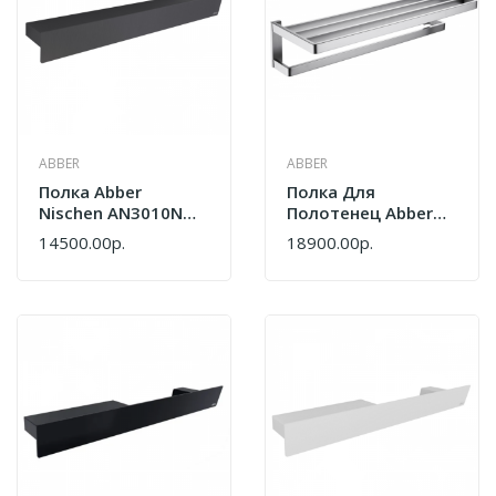
ABBER
ABBER
Полка Abber
Полка Для
Nischen AN3010NG
Полотенец Abber
Никель
Westen AA1758SP
14500.00р.
18900.00р.
Сатин