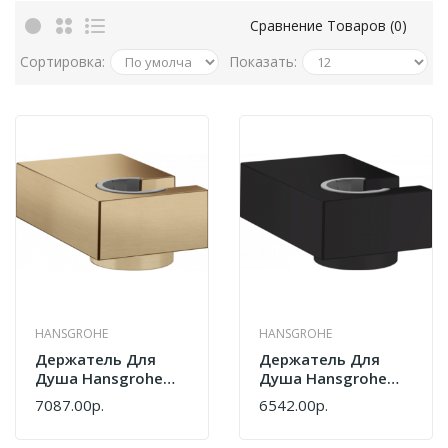
Сравнение Товаров (0)
Сортировка:
Показать:
HANSGROHE
HANSGROHE
Держатель Для
Держатель Для
Душа Hansgrohe
Душа Hansgrohe
Porter E 28387140
Porter E 28387670
7087.00р.
6542.00р.
Шлифованная
Черный Матовый
Бронза