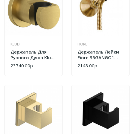
KLUDI
FIORE
Держатель Для
Держатель Лейки
Ручного Душа Kludi
Fiore 35GANGO1
Nova Fonte Puristic
Gold
23740.00р.
2143.00р.
20552N015 Золото
Брашированное