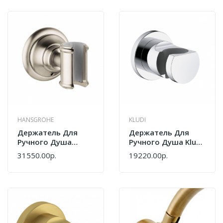
HANSGROHE
KLUDI
Держатель Для
Держатель Для
Ручного Душа
Ручного Душа Kludi
Hansgrohe
Nova Fonte Puristic
31550.00р.
19220.00р.
Montreux 16325820
205520515 Хром
Шлифованный
Никель