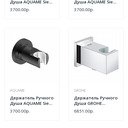
Душа AQUAME Siena
Душа AQUAME Siena
AQM8722BG Золото
AQM8722BN Никель
3700.00р.
3700.00р.
Шлифованное
Шлифованный
AQUAME
GROHE
Держатель Ручного
Держатель Ручного
Душа AQUAME Siena
Душа GROHE
AQM8722MB
Euphoria Cube
3700.00р.
6851.00р.
Черный Матовый
26370000