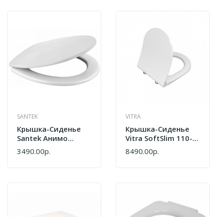
SANTEK
VITRA
Крышка-Сиденье
Крышка-Сиденье
Santek Анимо
Vitra SoftSlim 110-
1.WH10.6.914 Белый
003-019
3490.00р.
8490.00р.