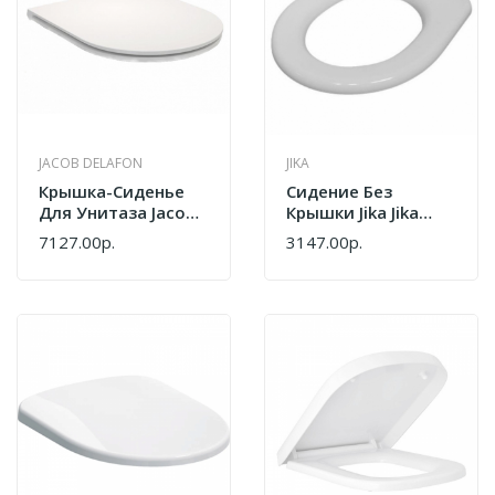
JACOB DELAFON
JIKA
Крышка-Сиденье
Сидение Без
Для Унитаза Jacob
Крышки Jika Jika
Delafon Rodin+
Olymp
7127.00р.
3147.00р.
E23280-00
9328.2.300.063.1
Белое