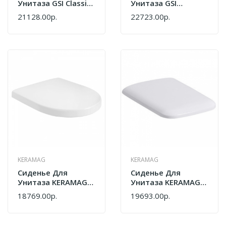
Унитаза GSI Classic
Унитаза GSI
MS87NC Орех
NORM/PURA/KUBE
21128.00р.
22723.00р.
MS86CSN11 Белый
KERAMAG
KERAMAG
Сиденье Для
Сиденье Для
Унитаза KERAMAG
Унитаза KERAMAG It
ICon 574130000
571910000 Белый
18769.00р.
19693.00р.
Белый