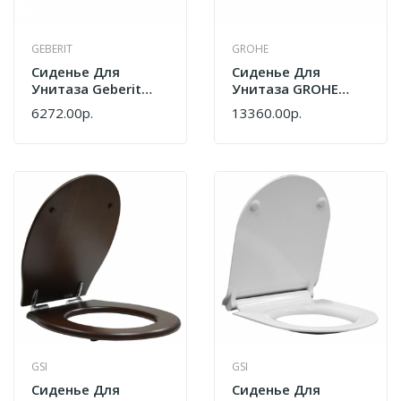
GEBERIT
GROHE
Сиденье Для
Сиденье Для
Унитаза Geberit
Унитаза GROHE
Selnova 500.337.01.1
Euro Ceramic
6272.00р.
13360.00р.
Белый
39331002 Белый
GSI
GSI
Сиденье Для
Сиденье Для