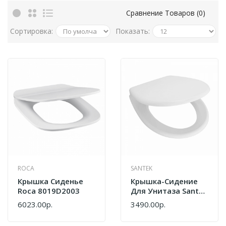
Сравнение Товаров (0)
Сортировка:
Показать:
ROCA
SANTEK
Крышка Сиденье
Крышка-Сидение
Roca 8019D2003
Для Унитаза Santek
Бореаль
6023.00р.
3490.00р.
1.WH10.6.915 Белый