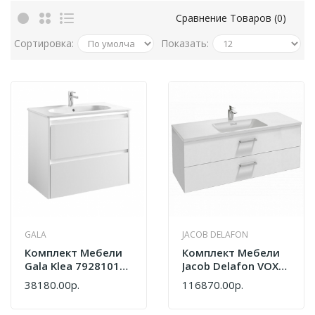
Сравнение Товаров (0)
Сортировка:
Показать:
GALA
JACOB DELAFON
Комплект Мебели
Комплект Мебели
Gala Klea 7928101
Jacob Delafon VOX
Тумба
EB2101-DD1+2071-
38180.00р.
116870.00р.
3844001+раковина
R1-N18 Белый
3307501 Белый
Блестящий