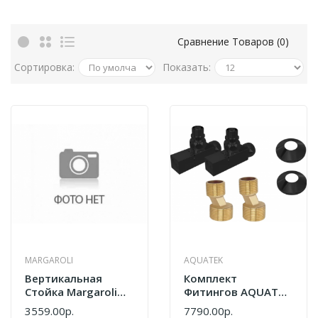
Сравнение Товаров (0)
Сортировка:
Показать:
MARGAROLI
AQUATEK
Вертикальная
Комплект
Стойка Margaroli
Фитингов AQUATEK
PR0000AA01CR Хром
AQ 2020BL Вентиль
3559.00р.
7790.00р.