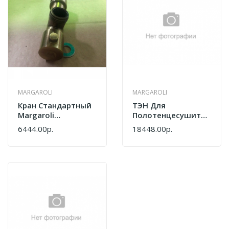
MARGAROLI
MARGAROLI
Кран Стандартный
ТЭН Для
Margaroli
Полотенцесушителя
RU0000AA04CR
Margaroli
6444.00р.
18448.00р.
Хром
RE0100ROC1PT