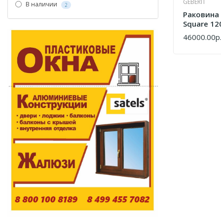
GEBERIT
В наличии
2
Раковина 
Square 12
500.253.0
46000.00р
КУПИТЬ