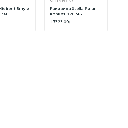
STELLA POLAR
Geberit Smyle
Раковина Stella Polar
0см
Корвет 120 SP-
1.1
00001467 Белый
.
15323.00р.
КУПИТЬ