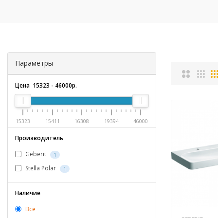
Параметры
Цена
15323
-
46000
р.
15323
15411
16308
19394
46000
Производитель
Geberit
1
Stella Polar
1
Наличие
Все