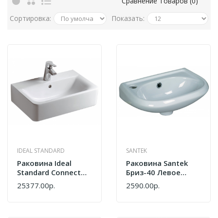
Сравнение Товаров (0)
Сортировка:
Показать:
IDEAL STANDARD
SANTEK
Раковина Ideal
Раковина Santek
Standard Connect
Бриз-40 Левое
Cube E803301 (40)
Белый
25377.00р.
2590.00р.