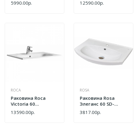
Белая
Белая
5990.00р.
12590.00р.
ROCA
ROSA
Раковина Roca
Раковина Rosa
Victoria 60
Элеганс 60 SD-
32799E000
00000383 Белый
13590.00р.
3817.00р.