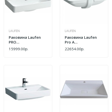
LAUFEN
LAUFEN
Раковина Laufen
Раковина Laufen
PRO
Pro A
8.1895.9.000.104.1
8.1196.9.000.109.1
15999.00р.
22654.00р.
Белый
Белая