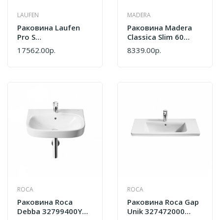
LAUFEN
MADERA
Раковина Laufen
Раковина Madera
Pro S
Classica Slim 60
8.1096.3.000.104.1
4627173210874
17562.00р.
8339.00р.
(60)
Белый
ROCA
ROCA
Раковина Roca
Раковина Roca Gap
Debba 32799400Y
Unik 327472000