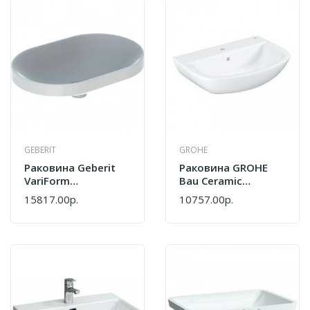
GEBERIT
GROHE
Раковина Geberit
Раковина GROHE
VariForm
Bau Ceramic
Встраиваемая
39421000
15817.00р.
10757.00р.
60х40 См
500.730.01.2