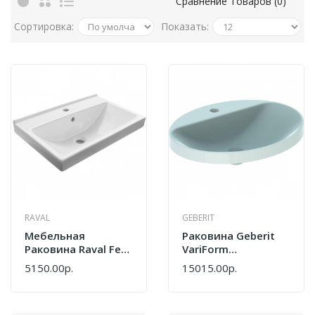
Сравнение Товаров (0)
Сортировка:
Показать:
RAVAL
GEBERIT
Мебельная
Раковина Geberit
Раковина Raval Fest
VariForm
FST60SLWB01
500.726.01.2
5150.00р.
15015.00р.