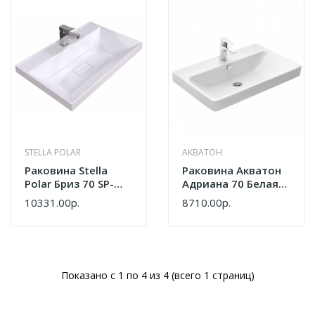
STELLA POLAR
АКВАТОН
Раковина Stella
Раковина Акватон
Polar Бриз 70 SP-
Адриана 70 Белая
00001479 Белый
1WH501628
10331.00р.
8710.00р.
Показано с 1 по 4 из 4 (всего 1 страниц)