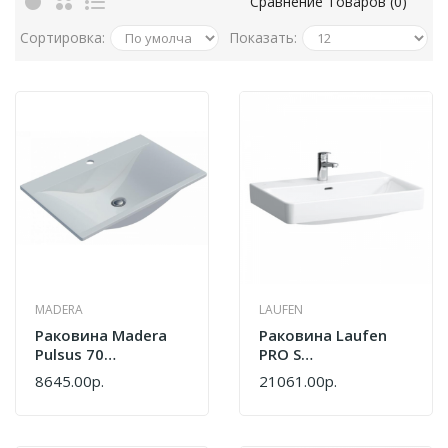
Сравнение Товаров (0)
Сортировка:
Показать:
MADERA
LAUFEN
Раковина Madera
Раковина Laufen
Pulsus 70
PRO S
4627173210485
8.1096.7.000.104.1
8645.00р.
21061.00р.
Белый
Белый