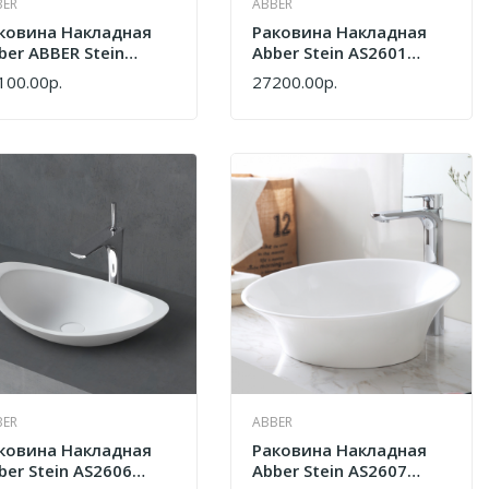
BER
ABBER
ковина Накладная
Раковина Накладная
ber ABBER Stein
Abber Stein AS2601
2619 Белая Матовая
Белая Матовая
100.00р.
27200.00р.
ПИТЬ
КУПИТЬ
BER
ABBER
ковина Накладная
Раковина Накладная
ber Stein AS2606
Abber Stein AS2607