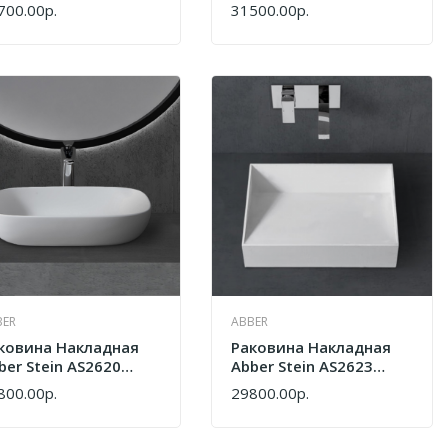
лая Матовая
Белая Матовая
700.00р.
31500.00р.
ПИТЬ
КУПИТЬ
BER
ABBER
ковина Накладная
Раковина Накладная
ber Stein AS2620
Abber Stein AS2623
лая Матовая
Белая Матовая
800.00р.
29800.00р.
ПИТЬ
КУПИТЬ