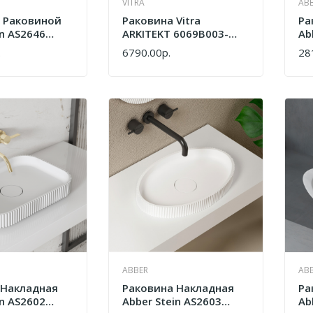
VITRA
AB
С Раковиной
Раковина Vitra
Ра
in AS2646
ARKITEKT 6069B003-
Ab
товая
0012 Белый
AS
.
6790.00р.
28
КУПИТЬ
КУ
ABBER
AB
 Накладная
Раковина Накладная
Ра
in AS2602
Abber Stein AS2603
Ab