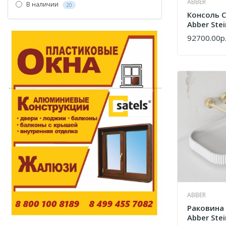
ABBER
В наличии
20
Консоль 
Abber Ste
Белая Ма
92700.00р
КУПИТЬ
ABBER
Раковина
Abber Ste