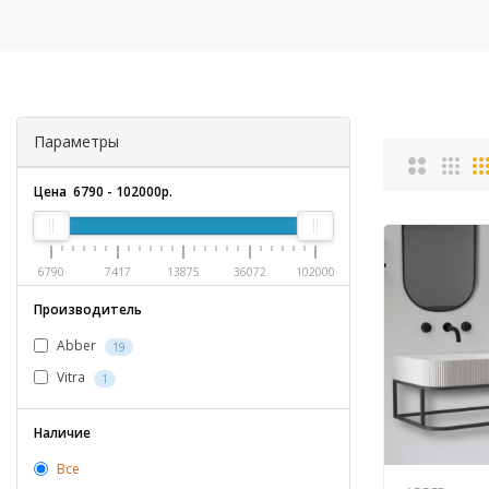
Параметры
Цена
6790
-
102000
р.
6790
7417
13875
36072
102000
Производитель
Abber
19
Vitra
1
Наличие
Все