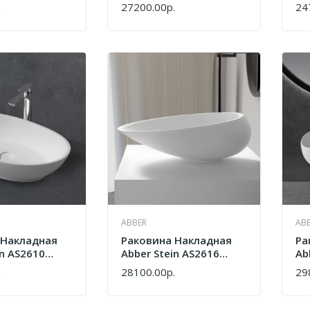
товая
Белая Матовая
Бе
.
27200.00р.
24
КУПИТЬ
КУ
ABBER
AB
 Накладная
Раковина Накладная
Ра
in AS2610
Abber Stein AS2616
Ab
товая
Белая Матовая
Бе
.
28100.00р.
29
КУПИТЬ
КУ