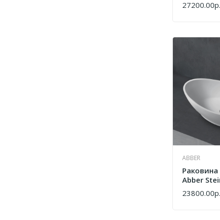
Белая Ма
27200.00р
КУПИТЬ
ABBER
Раковина
Abber Ste
Белая Ма
23800.00р
КУПИТЬ