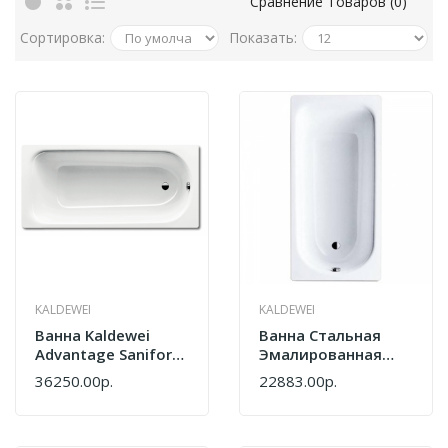
Сравнение Товаров (0)
Сортировка:
Показать:
KALDEWEI
KALDEWEI
Ванна Kaldewei
Ванна Стальная
Advantage Saniform
Эмалированная
Plus 362-1
Kaldewei EUROWA
36250.00р.
22883.00р.
111700010001
1197 1203 0001
160x70
160х70 Белая