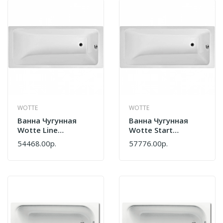
WOTTE
WOTTE
Ванна Чугунная
Ванна Чугунная
Wotte Line
Wotte Start
1600х700х392 БП-
1600х750х458 БП-
54468.00р.
57776.00р.
Э00д1466
Э0001106