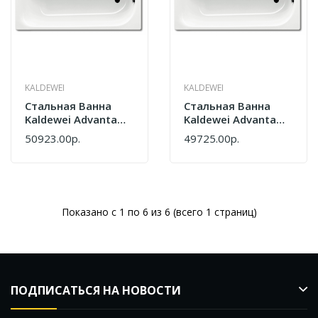
KALDEWEI
KALDEWEI
Стальная Ванна
Стальная Ванна
Kaldewei Advantage
Kaldewei Advantage
Saniform Plus 362-1
Saniform Plus 372-1
50923.00р.
49725.00р.
111700013001 С
112500010001
Покрытием Easy-
160x75 Standart
Clean 160x70
Показано с 1 по 6 из 6 (всего 1 страниц)
ПОДПИСАТЬСЯ НА НОВОСТИ