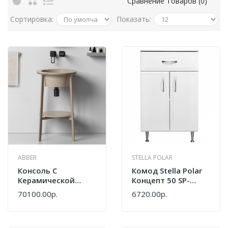
Сравнение Товаров (0)
Сортировка:
Показать:
ABBER
STELLA POLAR
Консоль С
Комод Stella Polar
Керамической
Концепт 50 SP-
Раковиной Abber
00000153 Белый
70100.00р.
6720.00р.
Bequem AC2130MK
Хаки Матовый