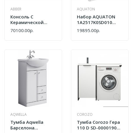
ABBER
AQUATON
Консоль С
Набор AQUATON
Керамической
1A2517K0SD010
Раковиной Abber
Тумба Сканди 55
70100.00р.
19895.00р.
Bequem AC2130MW
1A251701SD010
Белый Матовый
Белый+Раковина
Адриана 55
1WH501620
AQWELLA
COROZO
Тумба Aqwella
Тумба Corozo Гера
Барселона
110 D SD-00001908