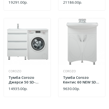
Ba.01.05/2 Белая
Белый
19291.00р.
21186.00р.
COROZO
COROZO
Тумба Corozo
Тумба Corozo
Джерси 50 SD-
Кентис 60 NEW SD-
00001627
00000314 Белый
14935.00р.
9630.00р.