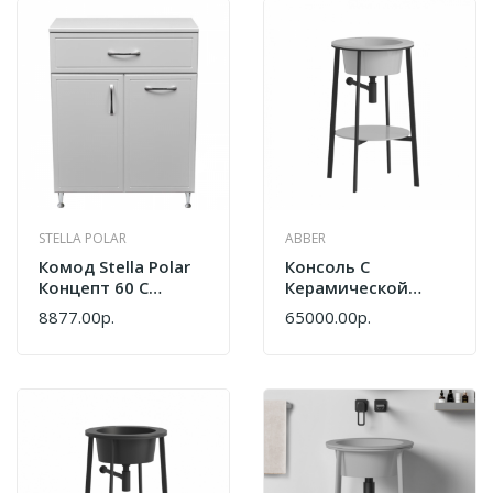
STELLA POLAR
ABBER
Комод Stella Polar
Консоль С
Концепт 60 С
Керамической
Корзиной SP-
Раковиной Abber
8877.00р.
65000.00р.
00000155 Белый
Bequem AC2130
Белый