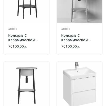
ABBER
ABBER
Консоль С
Консоль С
Керамической
Керамической
Раковиной Abber
Раковиной Abber
70100.00р.
70100.00р.
Bequem AC2130MB
Bequem AC2130MG
Черный Матовый
Серый Матовый