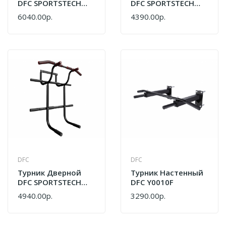
DFC SPORTSTECH
DFC SPORTSTECH
KS500
KS550
6040.00р.
4390.00р.
DFC
DFC
Турник Дверной
Турник Настенный
DFC SPORTSTECH
DFC Y0010F
KS600 Со Станцией
4940.00р.
3290.00р.
Для Отжиманий На
Брусьях