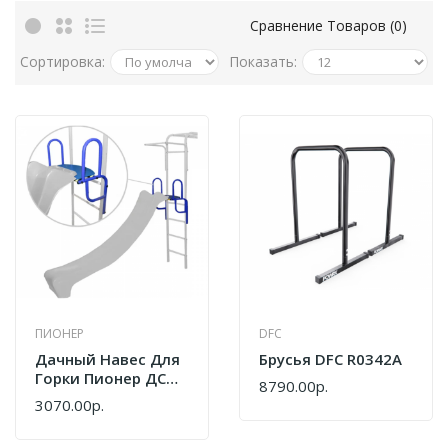
Сравнение Товаров (0)
Сортировка:
Показать:
ПИОНЕР
DFC
Дачный Навес Для
Брусья DFC R0342A
Горки Пионер ДСК
8790.00р.
СГ000000388
3070.00р.