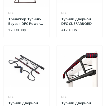
DFC
DFC
Тренажер Турник-
Турник Дверной
Брусья DFC Power
DFC CUEFARBORD
Tower G006
12090.00р.
4170.00р.
DFC
DFC
Турник Дверной
Турник Дверной