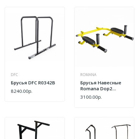
DFC
ROMANA
Брусья DFC R0342B
Брусья Навесные
Romana Dop2
8240.00р.
(6.03.04-20) Лимон
3100.00р.