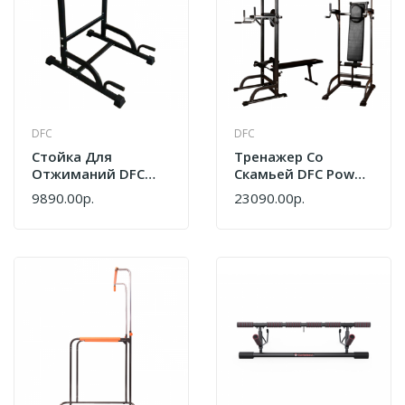
DFC
DFC
Стойка Для
Тренажер Со
Отжиманий DFC
Скамьей DFC Power
G002A
Tower G003
9890.00р.
23090.00р.