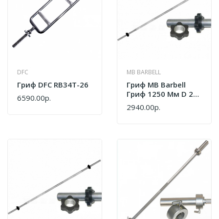
DFC
MB BARBELL
Гриф DFC RB34T-26
Гриф MB Barbell
Гриф 1250 Мм D 25
6590.00р.
Замок Гайка
2940.00р.
Вэйдера