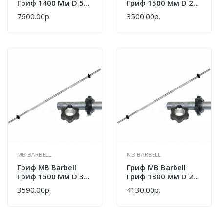
Гриф 1400 Мм D 50
Гриф 1500 Мм D 25
Мм Замок
Замок Гайка
7600.00р.
3500.00р.
Стопорный
Вэйдера
MB BARBELL
MB BARBELL
Гриф MB Barbell
Гриф MB Barbell
Гриф 1500 Мм D 30
Гриф 1800 Мм D 25
Мм Замок Гайка
Замок Гайка
3590.00р.
4130.00р.
Кетлера
Вэйдера