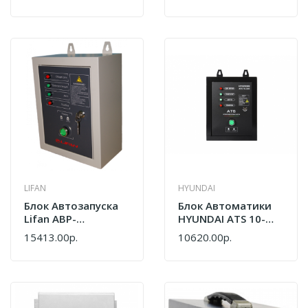
LIFAN
HYUNDAI
Блок Автозапуска
Блок Автоматики
Lifan АВР-
HYUNDAI ATS 10-
С8000D/230
220V ATS 10-220V
15413.00р.
10620.00р.
6691090