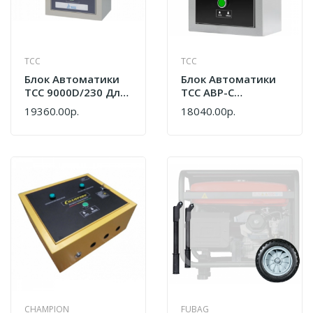
ТСС
ТСС
Блок Автоматики
Блок Автоматики
ТСС 9000D/230 Для
ТСС АВР-С
Дизельных
8000/230/400
19360.00р.
18040.00р.
Генераторов 7-
190099
9кВт 190033
CHAMPION
FUBAG