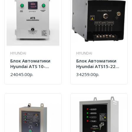
HYUNDAI
HYUNDAI
Блок Автоматики
Блок Автоматики
Hyundai ATS 10-
Hyundai ATS15-220
380V
15kw1
24045.00р.
34259.00р.