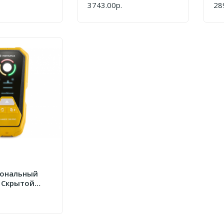
3743.00р.
28
КУПИТЬ
КУ
ональный
 Скрытой
 INSTRUMAX
1200 PRO