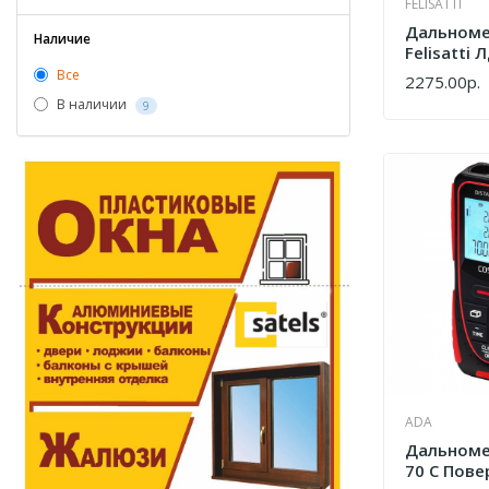
FELISATTI
Дальноме
Наличие
Felisatti 
231.5.0.00
Все
2275.00р.
КУПИТЬ
В наличии
9
ADA
Дальноме
70 С Пове