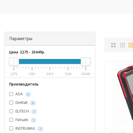
Параметры
Цена
2275
-
20449
р.
2275
2381
3472
7220
20449
Производитель
ADA
2
DeWalt
4
ELITECH
1
Felisatti
1
INSTRUMAX
1