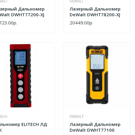
WALT
DEWALT
зерный Дальномер
Лазерный Дальномер
Walt DWHT77200-XJ
DeWalt DWHT78200-XJ
723.00р.
20449.00р.
ПИТЬ
КУПИТЬ
TECH
DEWALT
льномер ELITECH ЛД
Лазерный Дальномер
К
DeWalt DWHT77100