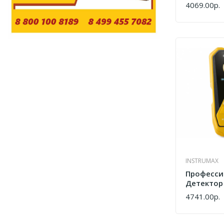
4069.00р.
КУПИТЬ
INSTRUMAX
Професси
Детектор
Проводки
4741.00р.
КУПИТЬ
SCANNER 
IM0186