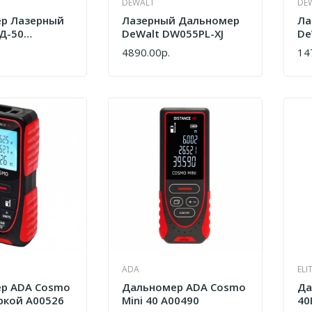
DEWALT
DE
р Лазерный
Лазерный Дальномер
Ла
ЛД-50
DeWalt DW055PL-XJ
De
4890.00р.
14
КУПИТЬ
КУ
ADA
ELI
р ADA Cosmo
Дальномер ADA Cosmo
Да
ркой А00526
Mini 40 А00490
40