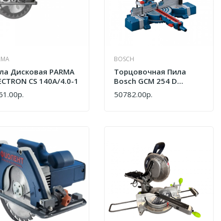
RMA
BOSCH
ла Дисковая PARMA
Торцовочная Пила
ECTRON CS 140A/4.0-1
Bosch GCM 254 D
0601B53000
61.00р.
50782.00р.
ПИТЬ
КУПИТЬ