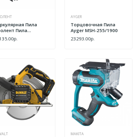
ОЛЕНТ
AYGER
ркулярная Пила
Tорцовочная Пила
олент Пила
Ayger MSH-255/1900
сковая Фиолент
135.00р.
23293.00р.
ПИТЬ
КУПИТЬ
ofessional ПД 7-75
ФР298251004-К2
WALT
MAKITA