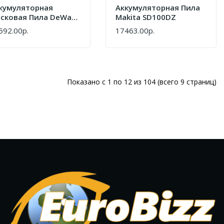
кумуляторная
Аккумуляторная Пила
сковая Пила DeWalt
Makita SD100DZ
S383N-XJ
592.00р.
17463.00р.
ПИТЬ
КУПИТЬ
Показано с 1 по 12 из 104 (всего 9 страниц)