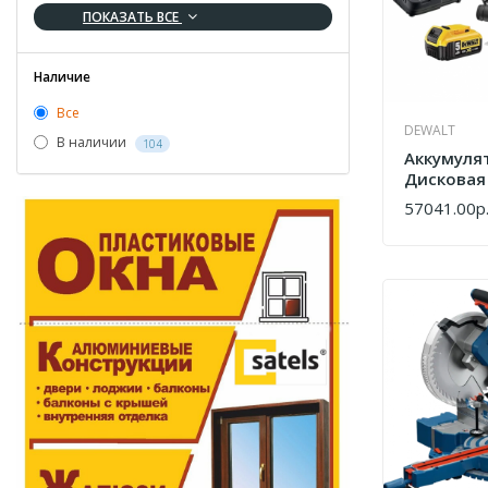
ПОКАЗАТЬ ВСЕ
Наличие
Все
DEWALT
В наличии
104
Аккумуля
Дисковая
DCS570P2
57041.00р
КУПИТЬ