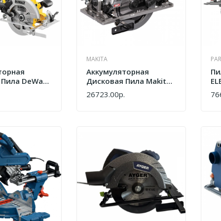
MAKITA
PA
торная
Аккумуляторная
Пи
 Пила DeWalt
Дисковая Пила Makita
EL
-QW
HS012GZ
.
26723.00р.
76
КУПИТЬ
КУ