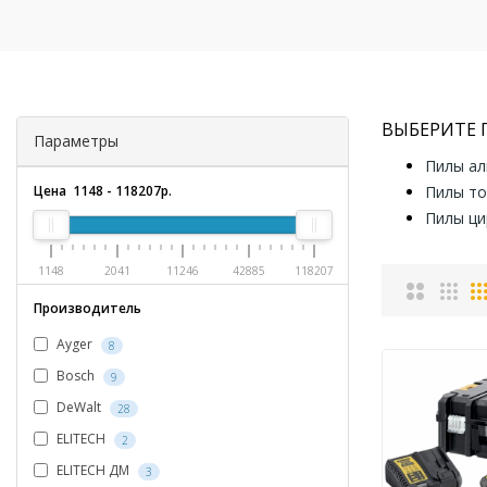
ВЫБЕРИТЕ
Параметры
Пилы а
Цена
1148
-
118207
р.
Пилы т
Пилы ци
1148
2041
11246
42885
118207
Производитель
Ayger
8
Bosch
9
DeWalt
28
ELITECH
2
ELITECH ДМ
3