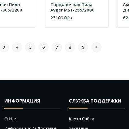
ная Пила
Tорцовочная Пила
Ак
-305/2200
Ayger MST-255/2000
Ди
DC
.
23109.00р.
62
КУПИТЬ
КУ
3
4
5
6
7
8
9
>
ИНФОРМАЦИЯ
СЛУЖБА ПОДДЕРЖКИ
О Нас
Карта Сайта
Информация О Доставке
Закладки