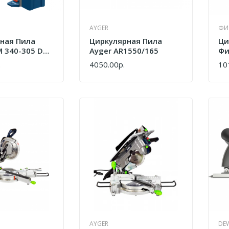
AYGER
ФИ
ная Пила
Циркулярная Пила
Ци
 340-305 D
Ayger AR1550/165
Фи
00
Ди
.
4050.00р.
10
КУПИТЬ
КУ
Pr
ИД
AYGER
DE