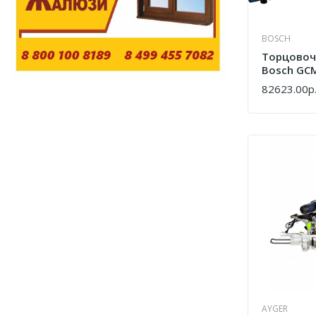
BOSCH
Торцовоч
Bosch GCM
0601B600
82623.00р
КУПИТЬ
AYGER