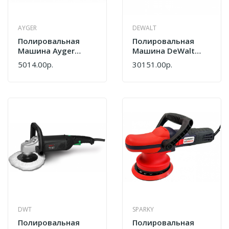
AYGER
DEWALT
Полировальная
Полировальная
Машина Ayger
Машина DeWalt
APV900/150
DCM848N-XJ
5014.00р.
30151.00р.
DWT
SPARKY
Полировальная
Полировальная