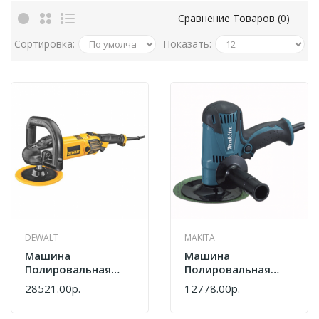
Сравнение Товаров (0)
Сортировка:
Показать:
DEWALT
MAKITA
Машина
Машина
Полировальная
Полировальная
DeWalt DWP849X
Makita GV5010
28521.00р.
12778.00р.