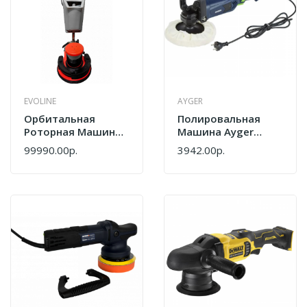
EVOLINE
AYGER
Орбитальная
Полировальная
Роторная Машина
Машина Ayger
EVOline FME 2500
APV1200/180
99990.00р.
3942.00р.