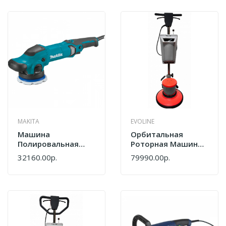
MAKITA
EVOLINE
Машина
Орбитальная
Полировальная
Роторная Машина
Makita PO5000C
EVOline FME 1500
32160.00р.
79990.00р.