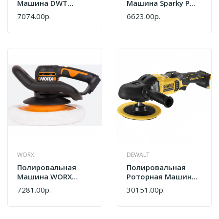
Машина DWT
Машина Sparky PMB
OPP13-180 TVM
900CE HD
7074.00р.
6623.00р.
WORX
DEWALT
Полировальная
Полировальная
Машина WORX
Роторная Машина
WX856.9
DeWalt DCM849N-XJ
7281.00р.
30151.00р.