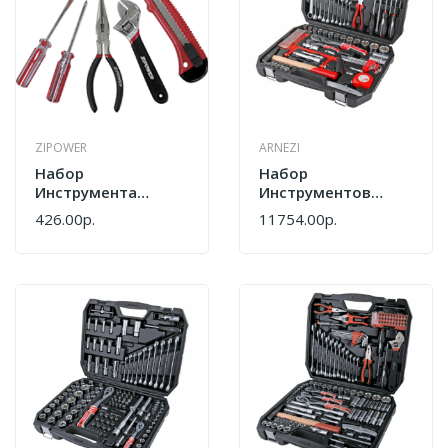
ZIPOWER
ARNEZI
Набор
Набор
Инструмента
Инструментов
Zipower PM 5160
Arnezi 101 Шт
426.00р.
11754.00р.
R0900101