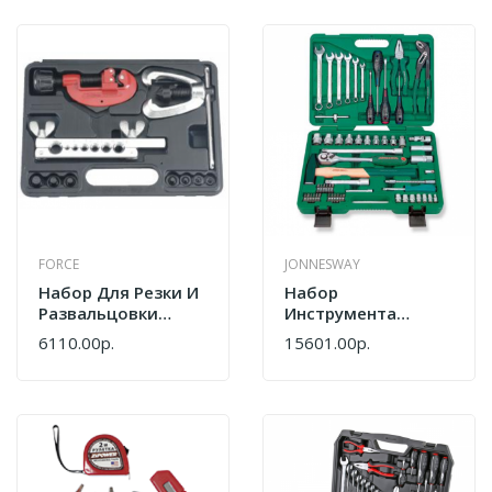
FORCE
JONNESWAY
Набор Для Резки И
Набор
Развальцовки
Инструмента
Дюймовых Трубок
1/4&1/2DR 60пр
6110.00р.
15601.00р.
Force 656
Jonnesway
S04H52460S