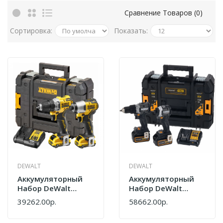
Сравнение Товаров (0)
Сортировка:
Показать:
DEWALT
DEWALT
Аккумуляторный
Аккумуляторный
Набор DeWalt
Набор DeWalt
DCK2110L2T-QW
McLaren Limited
39262.00р.
58662.00р.
Edition
DCK200MM2T-QW