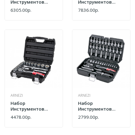
Инструментов
Инструментов
Arnezi 58 Шт
Arnezi 94 Шт
6305.00р.
7836.00р.
R0900058
R0900094
ARNEZI
ARNEZI
Набор
Набор
Инструментов
Инструментов
Arnezi R0900020
Arnezi R0900053
4478.00р.
2799.00р.