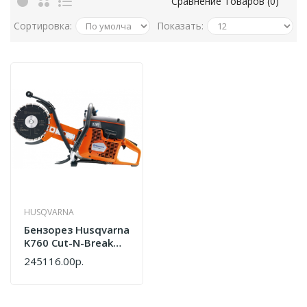
Сравнение Товаров (0)
Сортировка:
Показать:
HUSQVARNA
Бензорез Husqvarna
K760 Cut-N-Break
9671957-01
245116.00р.