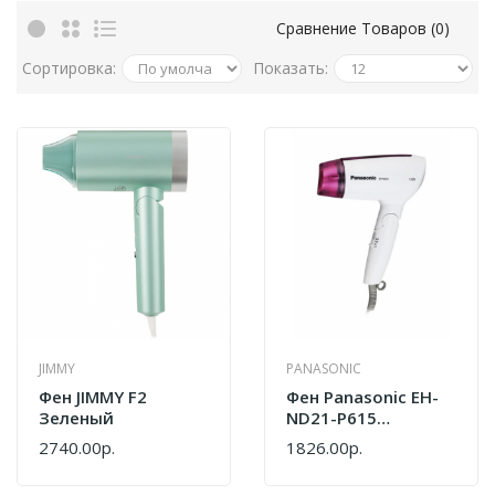
Сравнение Товаров (0)
Сортировка:
Показать:
JIMMY
PANASONIC
Фен JIMMY F2
Фен Panasonic EH-
Зеленый
ND21-P615
8887549394102
2740.00р.
1826.00р.