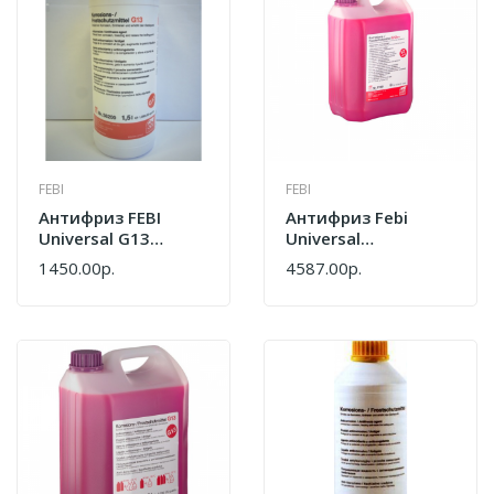
FEBI
FEBI
Антифриз FEBI
Антифриз Febi
Universal G13
Universal
Концентрат
Концентрат
1450.00р.
4587.00р.
Сиреневый 1,5л
Фиолетовый 5 Л
38200
37401