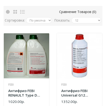
Сравнение Товаров (0)
Сортировка:
Показать:
FEBI
FEBI
Антифриз FEBI
Антифриз FEBI
RENAULT Type D
Universal G12
Готовый Желтый
Концентрат
1020.00р.
1352.00р.
1,5 Л 26580
Красный 1,5л