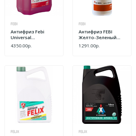
FEBI
FEBI
Антифриз Febi
Антифриз FEBI
Universal
Желто-Зеленый
Концентрат
Концентрат (1,5л)
4350.00р.
1291.00р.
Фиолетовый 5 Л
38201
FELIX
FELIX