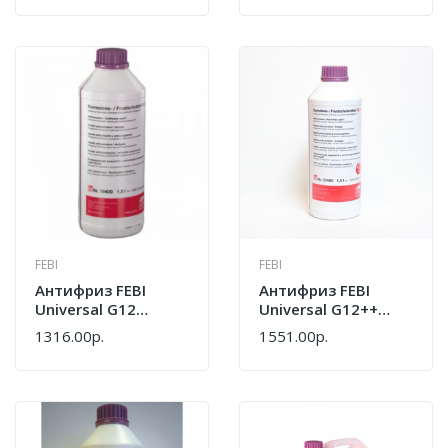
FEBI
FEBI
Антифриз FEBI
Антифриз FEBI
Universal G12
Universal G12++
Концентрат
Концентрат
1316.00р.
1551.00р.
Фиолетовый 1,5л
Фиолетовый 1,5л
37400