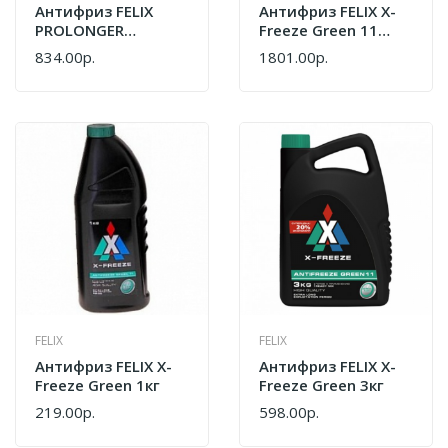
Антифриз FELIX
Антифриз FELIX X-
PROLONGER
Freeze Green 11
Готовый -40C
10кг
834.00р.
1801.00р.
Зеленый 3 Кг
430206327
FELIX
FELIX
Антифриз FELIX X-
Антифриз FELIX X-
Freeze Green 1кг
Freeze Green 3кг
219.00р.
598.00р.