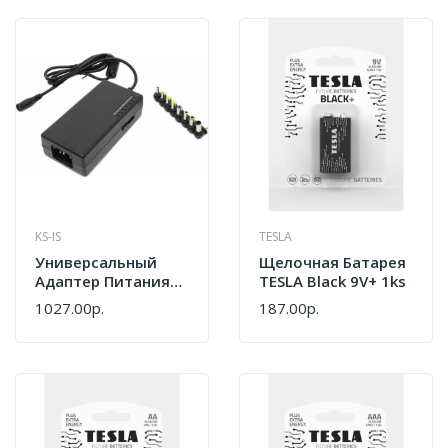
KS-IS
TESLA
Универсальный
Щелочная Батарея
Адаптер Питания
TESLA Black 9V+ 1ks
KS-Is Chrox KS-152
1027.00р.
187.00р.