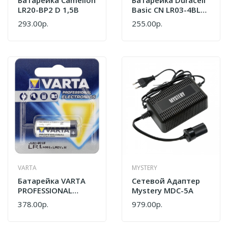
LR20-BP2 D 1,5В
Basic CN LR03-4BL
AAA 4 Шт
293.00р.
255.00р.
VARTA
MYSTERY
Батарейка VARTA
Сетевой Адаптер
PROFESSIONAL
Mystery MDC-5A
Литий AA/LR06
378.00р.
979.00р.