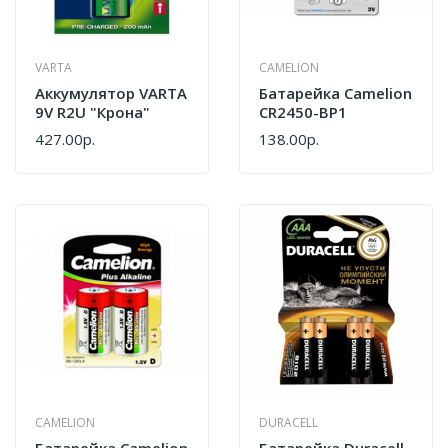
VARTA
CAMELION
Аккумулятор VARTA
Батарейка Camelion
9V R2U "Крона"
CR2450-BP1
427.00р.
138.00р.
CAMELION
DURACELL
Батарейка Camelion
Батарейка Duracell