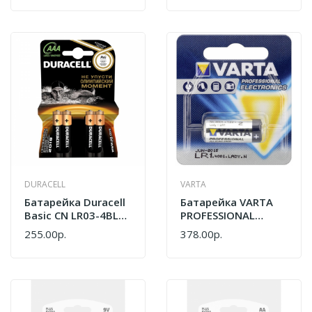
DURACELL
VARTA
Батарейка Duracell
Батарейка VARTA
Basic CN LR03-4BL
PROFESSIONAL
AAA 4 Шт
Литий AA/LR06
255.00р.
378.00р.