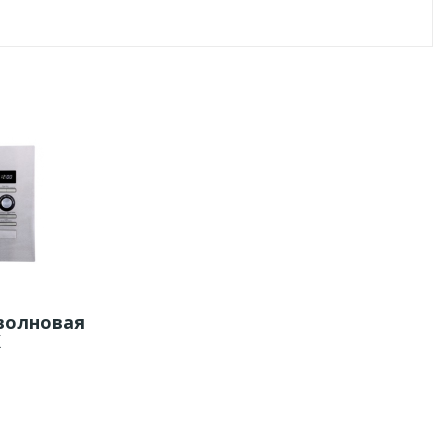
волновая
X