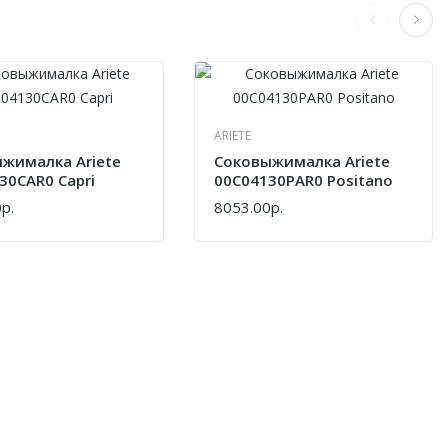
ARIETE
жималка Ariete
Соковыжималка Ariete
30CAR0 Capri
00C04130PAR0 Positano
р.
8053.00р.
Ь
КУПИТЬ