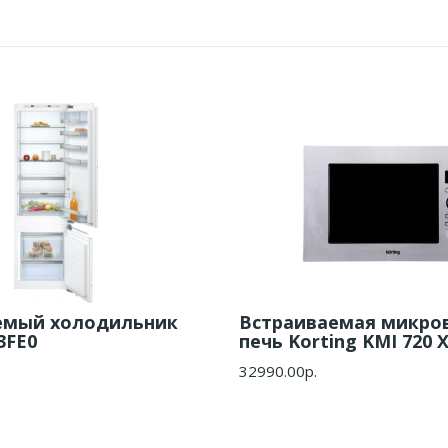
емый холодильник
Встраиваемая микро
3FE0
печь Korting KMI 720 
32990.00р.