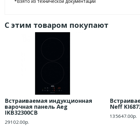
*Взято из технической документации
С этим товаром покупают
Встраиваемая индукционная
Встраива
варочная панель Aeg
Neff KI687
IKB32300CB
135647.00р.
29102.00р.