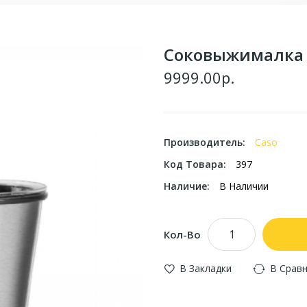
Соковыжималка д
9999.00р.
Производитель:
Caso
Код Товара:
397
Наличие:
В Наличии
Кол-Во
В Закладки
В Срав