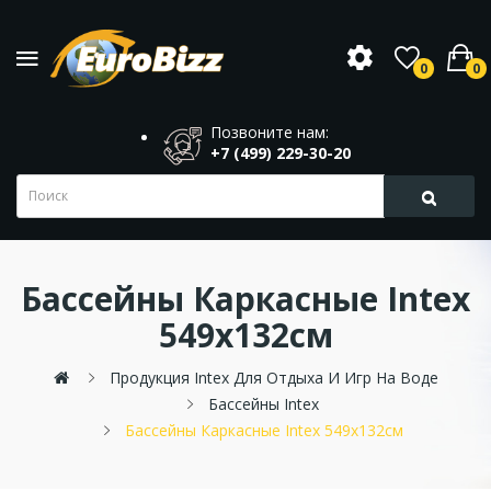
0
0
Позвоните нам:
+7 (499) 229-30-20
Бассейны Каркасные Intex
549х132см
Продукция Intex Для Отдыха И Игр На Воде
Бассейны Intex
Бассейны Каркасные Intex 549х132см