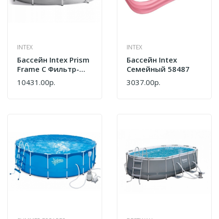
INTEX
INTEX
Бассейн Intex Prism
Бассейн Intex
Frame С Фильтр-
Семейный 58487
Насосом 305х76 См
10431.00р.
3037.00р.
26702