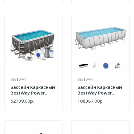
BESTWAY
BESTWAY
Бассейн Каркасный
Бассейн Каркасный
BestWay Power
BestWay Power
Steel
Steel
52739.00р.
108387.00р.
412*201*122см
640*274*132см
56722
5612B