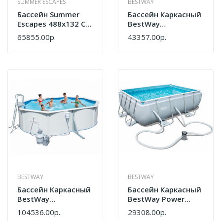
SUMMER ESCAPES
BESTWAY
Бассейн Summer
Бассейн Каркасный
Escapes 488х132 См
BestWay
P20-1652-S
427*250*100 См
65855.00р.
43357.00р.
56620
BESTWAY
BESTWAY
Бассейн Каркасный
Бассейн Каркасный
BestWay
BestWay Power
500*360*120см
Steel 282*196*84см
104536.00р.
29308.00р.
56586
56629