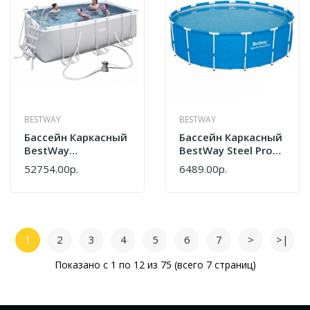
BESTWAY
BESTWAY
Бассейн Каркасный
Бассейн Каркасный
BestWay
BestWay Steel Pro
Rectangular Power
MAX 305*76см
52754.00р.
6489.00р.
Steel Frame
56406
412*201*122см
56456
1
2
3
4
5
6
7
>
>|
Показано с 1 по 12 из 75 (всего 7 страниц)