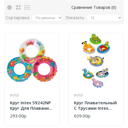
Сравнение Товаров (0)
Сортировка:
Показать:
INTEX
INTEX
Круг Intex 59242NP
Круг Плавательный
Круг Для Плавания
С Трусами Intex
61 См (от 6-10 Лет)
59570NP
293.00р.
639.00р.