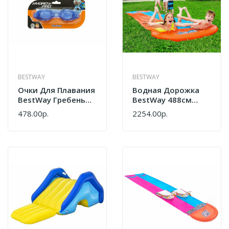
BESTWAY
BESTWAY
Очки Для Плавания
Водная Дорожка
BestWay Гребень
BestWay 488см
Волны От 7лет
52328
478.00р.
2254.00р.
21049