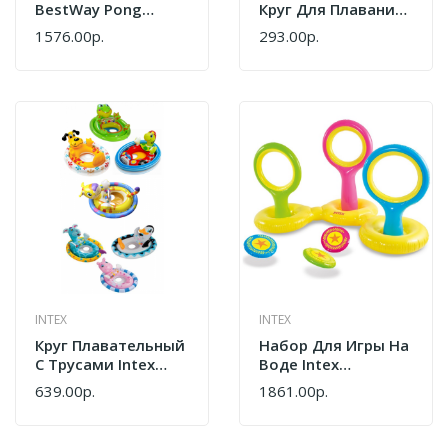
BestWay Pong
Круг Для Плавания
Champion 52560 BW
61 См (от 6-10 Лет)
1576.00р.
293.00р.
С Мячами
INTEX
INTEX
Круг Плавательный
Набор Для Игры На
С Трусами Intex
Воде Intex
59570NP
Летающие Тарелки
639.00р.
1861.00р.
57510