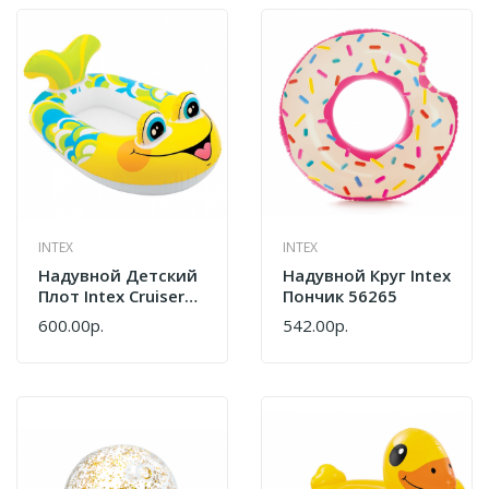
INTEX
INTEX
Надувной Детский
Надувной Круг Intex
Плот Intex Cruisers
Пончик 56265
119*114 См 59380
600.00р.
542.00р.