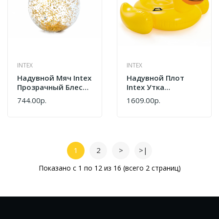
INTEX
INTEX
Надувной Мяч Intex
Надувной Плот
Прозрачный Блеск
Intex Утка
71 См 58070
147х147х81 См
744.00р.
1609.00р.
57556
1
2
>
>|
Показано с 1 по 12 из 16 (всего 2 страниц)