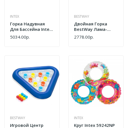
INTEX
BESTWAY
Горка Надувная
Двойная Горка
Для Бассейна Intex
BestWay Лама-
52453
Рама 52320
5034.00р.
2778.00р.
BESTWAY
INTEX
Игровой Центр
Круг Intex 59242NP