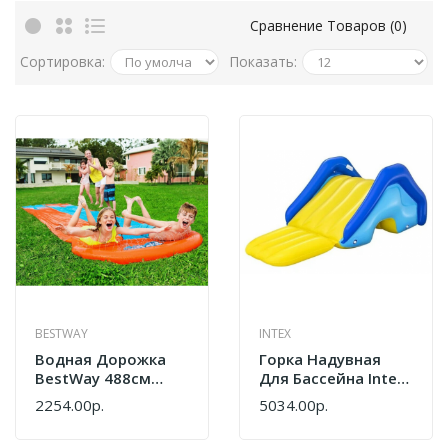
Сравнение Товаров (0)
Сортировка:
Показать:
BESTWAY
INTEX
Водная Дорожка
Горка Надувная
BestWay 488см
Для Бассейна Intex
52328
52453
2254.00р.
5034.00р.