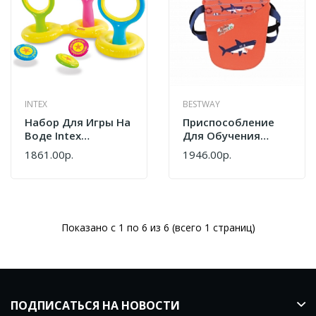
INTEX
BESTWAY
Набор Для Игры На
Приспособление
Воде Intex
Для Обучения
Летающие Тарелки
Плаванию BestWay
1861.00р.
1946.00р.
57510
32173 3-6 Лет
Показано с 1 по 6 из 6 (всего 1 страниц)
ПОДПИСАТЬСЯ НА НОВОСТИ