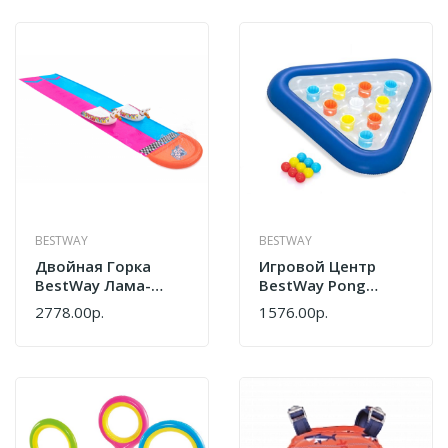
BESTWAY
BESTWAY
Двойная Горка
Игровой Центр
BestWay Лама-
BestWay Pong
Рама 52320
Champion 52560 BW
2778.00р.
1576.00р.
С Мячами