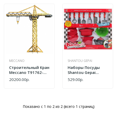
MECCANO
SHANTOU GEPAI
Cтроительный Кран
Наборы Посуды
Meccano T91762-
Shantou Gepai
002
Кухонной И Аксесс.,
20200.00р.
529.00р.
Кор. B2011-3
Показано с 1 по 2 из 2 (всего 1 страниц)