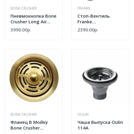
BONE CRUSHER
FRANKE
Пневмокнопка Bone
Стоп-Вентиль
Crusher Long Air
Franke
Switch Черный
Декоративная
3990.00р.
2390.00р.
Накладка Круглой
Формы
112.0733.253
BONE CRUSHER
OULIN
Фланец В Мойку
Чаша Выпуска Oulin
Bone Crusher
114А
Светлое Золото