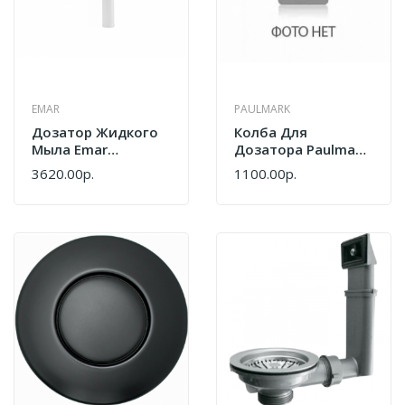
EMAR
PAULMARK
Дозатор Жидкого
Колба Для
Мыла Emar
Дозатора Paulmark
ЕД-401D.PVD Matt
PM-350 Paulmark
3620.00р.
1100.00р.
Gold
PM-350