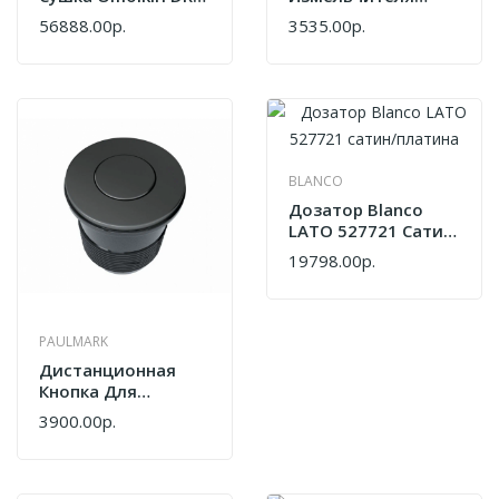
03 PRO-MO
Paulmark Compact
56888.00р.
3535.00р.
Artceramic/мокко
4999144
BLANCO
Дозатор Blanco
LATO 527721 Сатин/
Платина
19798.00р.
PAULMARK
Дистанционная
Кнопка Для
Измельчителя
3900.00р.
Paulmark
Дистанционная
Кнопка Для
Измельчителя F-