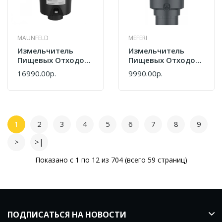
MAUNFELD
MEFERI
Измельчитель
Измельчитель
Пищевых Отходов
Пищевых Отходов
Maunfeld
Meferi MFD380 SLIM
16990.00р.
9990.00р.
MWD5603PB
POWER
1
2
3
4
5
6
7
8
9
>
>|
Показано с 1 по 12 из 704 (всего 59 страниц)
ПОДПИСАТЬСЯ НА НОВОСТИ