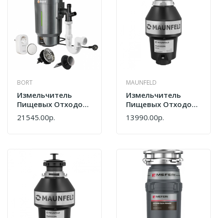
BORT
MAUNFELD
Измельчитель
Измельчитель
Пищевых Отходов
Пищевых Отходов
BORT TITAN 8000
Maunfeld
21545.00р.
13990.00р.
Control
MWD3901PB