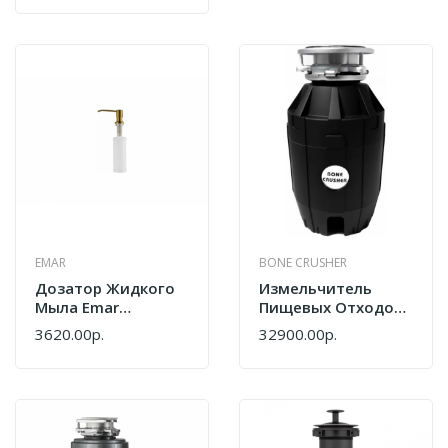
EMAR
BONE CRUSHER
Дозатор Жидкого
Измельчитель
Мыла Emar
Пищевых Отходов
ЕД-401D.PVD Matt
Bone Crusher 810
3620.00р.
32900.00р.
Gold
AS+установочный
Комплект