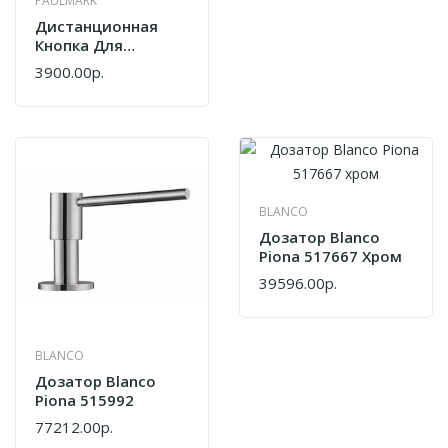
PAULMARK
Дистанционная
Кнопка Для
Измельчителя
3900.00р.
Paulmark
Дистанционная
Кнопка Для
Измельчителя F-
1000, PM037-DG,
Темно-Серый,
Paulmark
BLANCO
Дозатор Blanco
Piona 517667 Хром
39596.00р.
BLANCO
Дозатор Blanco
Piona 515992
77212.00р.