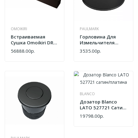
OMOIKIRI
PAULMARK
Встраиваемая
Горловина Для
Сушка Omoikiri DRY-
Измельчителя
03 PRO-MO
Paulmark Compact
56888.00р.
3535.00р.
Artceramic/мокко
4999144
BLANCO
Дозатор Blanco
LATO 527721 Сатин/
Платина
19798.00р.