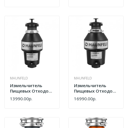
AS+установочный
Control
Комплект
MAUNFELD
MAUNFELD
Измельчитель
Измельчитель
Пищевых Отходов
Пищевых Отходов
Maunfeld
Maunfeld
13990.00р.
16990.00р.
MWD3901PB
MWD5603PB