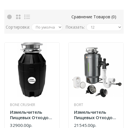
Сравнение Товаров (0)
Сортировка:
Показать:
BONE CRUSHER
BORT
Измельчитель
Измельчитель
Пищевых Отходов
Пищевых Отходов
Bone Crusher 810
BORT TITAN 8000
32900.00р.
21545.00р.