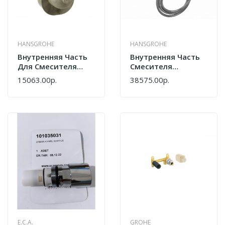
HANSGROHE
HANSGROHE
Внутренняя Часть
Внутренняя Часть
Для Смесителя
Смесителя
Hansgrohe
Hansgrohe
15063.00р.
38575.00р.
31741180
13244180 Хром
E.C.A.
GROHE