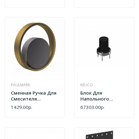
AN-BG
BG-GM
PAULMARK
KEUCO
Сменная Ручка Для
Блок Для
Смесителя
Напольного
Paulmark Ur213104-
Монтажа
1429.00р.
67303.00р.
GM-BG
Смесителя Для
Ванны Keuco
EDITION 11
51127010070