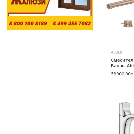
ABBER
Смесител
Ванны Abb
316 AF88
58900.00р
КУПИТЬ
Браширов
Розовое 