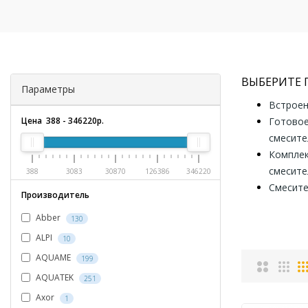
ВЫБЕРИТЕ
Параметры
Встроен
Цена
388
-
346220
р.
Готовое
смесите
Компле
смесите
388
3083
30870
126386
346220
Смесите
Производитель
Abber
130
ALPI
10
AQUAME
199
AQUATEK
251
Axor
1