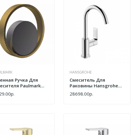
ULMARK
HANSGROHE
енная Ручка Для
Смеситель Для
есителя Paulmark
Раковины Hansgrohe
213104-GM-BG
Rebris E 72576000 Хром
29.00р.
28698.00р.
ПИТЬ
КУПИТЬ