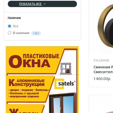
ПОКАЗАТЬ ВСЕ
Наличие
Все
В наличии
1465
PAULMARK
Сменная 
Смесител
Ur213104
1400.00р.
КУПИТЬ