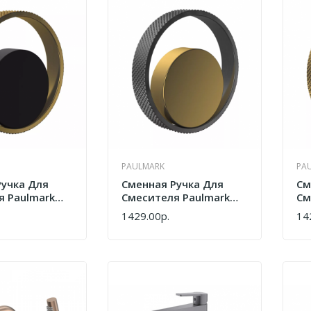
PAULMARK
PA
Ручка Для
Сменная Ручка Для
См
я Paulmark
Смесителя Paulmark
См
-AN-BG
Ur213104-BG-GM
Ur
1429.00р.
14
КУПИТЬ
КУ