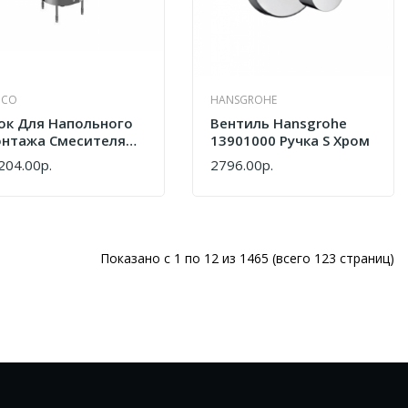
UCO
HANSGROHE
ок Для Напольного
Вентиль Hansgrohe
нтажа Смесителя
13901000 Ручка S Хром
я Ванны Keuco
204.00р.
2796.00р.
ПИТЬ
КУПИТЬ
ITION 11
127010070
Показано с 1 по 12 из 1465 (всего 123 страниц)