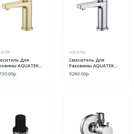
UATEK
AQUATEK
еситель Для
Cмеситель Для
ковины AQUATEK
Раковины AQUATEK
гано AQ1710BG
Лугано AQ1710CR Хром
730.00р.
9260.00р.
ПИТЬ
КУПИТЬ
лото Шлифованное