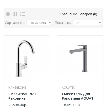
Сравнение Товаров (0)
Сортировка:
Показать:
HANSGROHE
AQUATEK
Смеситель Для
Cмеситель Для
Раковины
Раковины AQUATEK
Hansgrohe Rebris E
Лугано AQ1704BGM
28698.00р.
18460.00р.