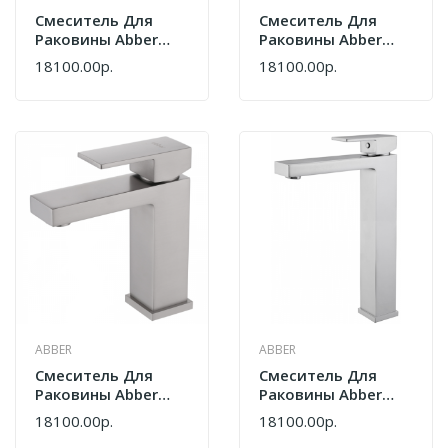
Смеситель Для
Смеситель Для
Раковины Abber
Раковины Abber
Daheim AF8210G
Daheim AF8210NG
18100.00р.
18100.00р.
Золото Матовое
Никель
ABBER
ABBER
Смеситель Для
Смеситель Для
Раковины Abber
Раковины Abber
Daheim AF8210SP
Daheim AF8211
18100.00р.
18100.00р.
Сатин
Хром