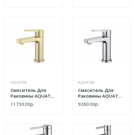
72576000 Хром
Оружейная Сталь
AQUATEK
AQUATEK
Cмеситель Для
Cмеситель Для
Раковины AQUATEK
Раковины AQUATEK
Лугано AQ1710BG
Лугано AQ1710CR
11730.00р.
9260.00р.
Золото
Хром
Шлифованное