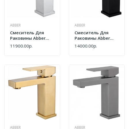
ABBER
ABBER
Смеситель Для
Смеситель Для
Раковины Abber
Раковины Abber
Daheim AF8210
Daheim AF8210B
11900.00р.
14000.00р.
Хром
Черный Матовый
ABBER
ABBER