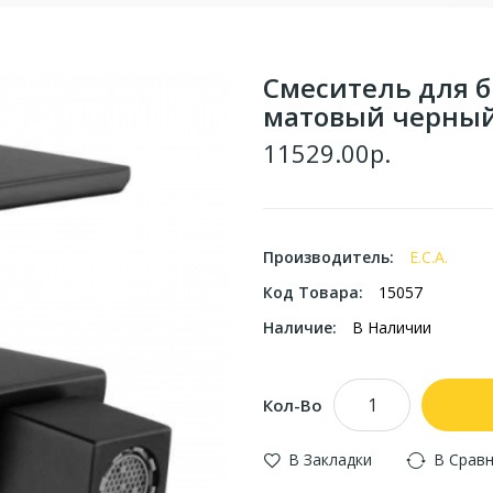
Смеситель для би
матовый черны
11529.00р.
Производитель:
E.C.A.
Код Товара:
15057
Наличие:
В Наличии
Кол-Во
В Закладки
В Срав