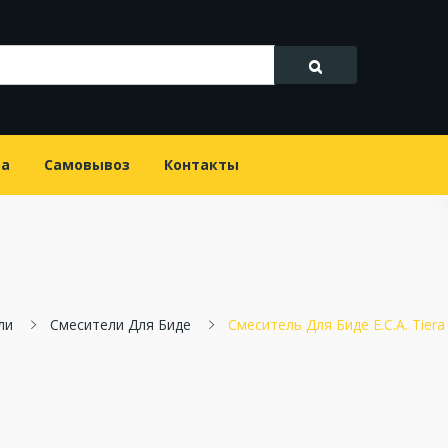
та
Самовывоз
Контакты
ли
Смесители Для Биде
Смеситель Для Биде E.C.A. Tie