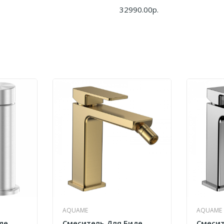
32990.00р.
AQUAME
AQUAME
де
Смеситель Для Биде
Смесит