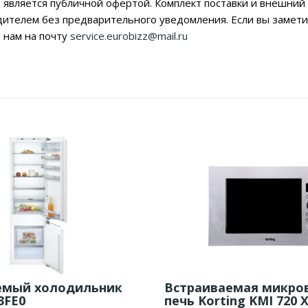
 является публичной офертой. Комплект поставки и внешний 
дителем без предварительного уведомления. Если вы заме
 нам на почту
service.eurobizz@mail.ru
емый холодильник
Встраиваемая микро
3FE0
печь Korting KMI 720 