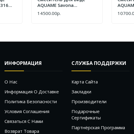
 316
AQUAME Savona
AQUAM
AQM6816BG Золото
AQM68
14500.00р.
10700.0
КУПИТЬ
КУПИТ
Шлифованное
ИНФОРМАЦИЯ
СЛУЖБА ПОДДЕРЖКИ
О Нас
Карта Сайта
Информация О Доставке
Закладки
Политика Безопасности
Производители
Условия Соглашения
Подарочные
Сертификаты
Связаться С Нами
Партнёрская Программа
Возврат Товара