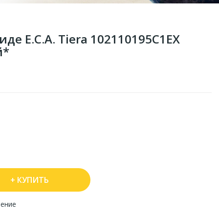
де E.C.A. Tiera 102110195C1EX
й*
КУПИТЬ
нение