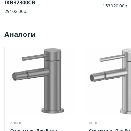
IKB32300CB
153020.00р.
29102.00р.
Аналоги
ABBER
ABBER
Смеситель Для Биде
Смеситель Для Би