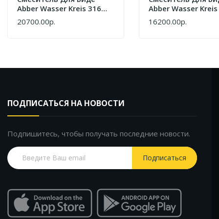
Abber Wasser Kreis 316
Abber Wasser Kreis
AF8124BGG Оружейная
AF8124BST Сталь
20700.00р.
16200.00р.
КУПИТЬ
КУПИТЬ
Сталь Брашированная
Брашированная
ПОДПИСАТЬСЯ НА НОВОСТИ
Подпишитесь, чтобы получать последние новости.
Подписаться