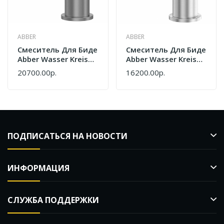
ABBER
ABBER
Смеситель Для Биде
Смеситель Для Биде
Abber Wasser Kreis
Abber Wasser Kreis
316 AF8124BGG
316 AF8124BST
20700.00р.
16200.00р.
Оружейная Сталь
Сталь
Брашированная
Брашированная
ПОДПИСАТЬСЯ НА НОВОСТИ
ИНФОРМАЦИЯ
СЛУЖБА ПОДДЕРЖКИ