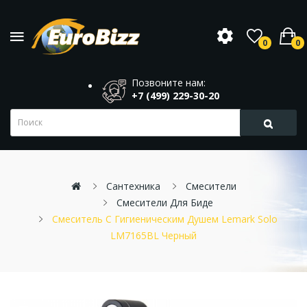
0
0
Позвоните нам:
+7 (499) 229-30-20
Сантехника
Смесители
Смесители Для Биде
Смеситель С Гигиеническим Душем Lemark Solo
LM7165BL Черный