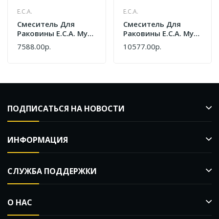
E.C.A.
E.C.A.
Cмеситель Для
Cмеситель Для
Раковины E.C.A. Myra
Раковины E.C.A. Myra
130 102108986HEX
230 104508984EX
7588.00р.
10577.00р.
Черный Хром
ПОДПИСАТЬСЯ НА НОВОСТИ
ИНФОРМАЦИЯ
СЛУЖБА ПОДДЕРЖКИ
О НАС