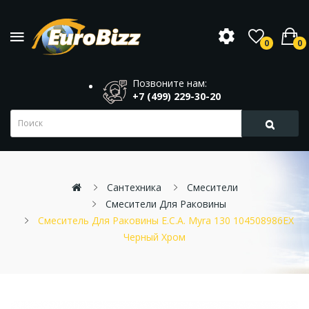
0
0
Позвоните нам:
+7 (499) 229-30-20
Сантехника
Смесители
Смесители Для Раковины
Смеситель Для Раковины E.C.A. Myra 130 104508986EX
Черный Хром