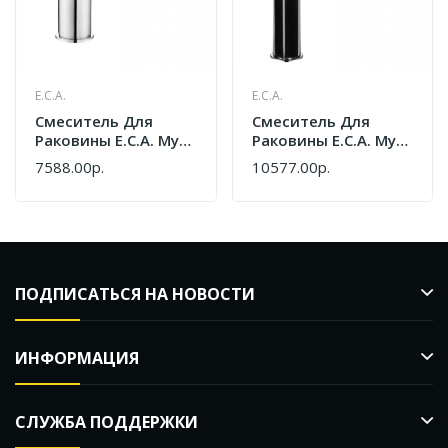
E.C.A.
E.C.A.
Cмеситель Для
Cмеситель Для
Раковины E.C.A. Myra
Раковины E.C.A. Myra
130 102108986HEX
230 104508984EX
7588.00р.
10577.00р.
Черный Хром
ПОДПИСАТЬСЯ НА НОВОСТИ
ИНФОРМАЦИЯ
СЛУЖБА ПОДДЕРЖКИ