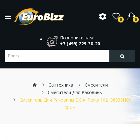
0
0
Позвоните нам:
+7 (499) 229-30-20
Сантехника
Смесители
Смесители Для Раковины
Смеситель Для Раковины E.C.A. Purity 102188038HEX
Хром