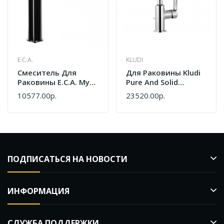
E.C.A.
KLUDI
Cмеситель Для
Для Раковины Kludi
Раковины E.C.A. Myra
Pure And Solid
230 104508984EX
340240575
10577.00р.
23520.00р.
Черный Хром
ПОДПИСАТЬСЯ НА НОВОСТИ
ИНФОРМАЦИЯ
СЛУЖБА ПОДДЕРЖКИ