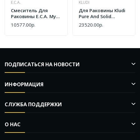
E.C.A.
KLUDI
Cмеситель Для
Для Раковины Kludi
Раковины E.C.A. Myra
Pure And Solid
230 104508984EX
340240575
10577.00р.
23520.00р.
Черный Хром
ПОДПИСАТЬСЯ НА НОВОСТИ
ИНФОРМАЦИЯ
СЛУЖБА ПОДДЕРЖКИ
О НАС