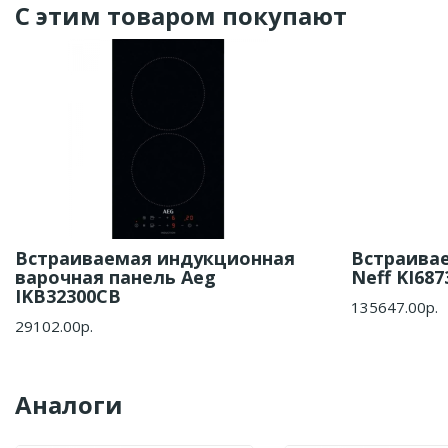
С этим товаром покупают
Встраиваемая индукционная
Встраива
варочная панель Aeg
Neff KI687
IKB32300CB
135647.00р.
29102.00р.
Аналоги