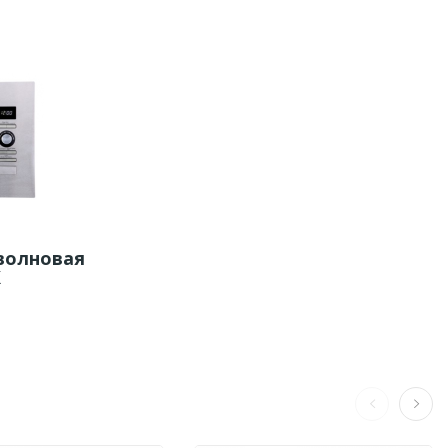
волновая
X