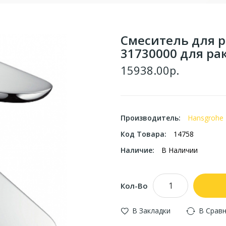
Смеситель для р
31730000 для р
15938.00р.
Производитель:
Hansgrohe
Код Товара:
14758
Наличие:
В Наличии
Кол-Во
В Закладки
В Срав