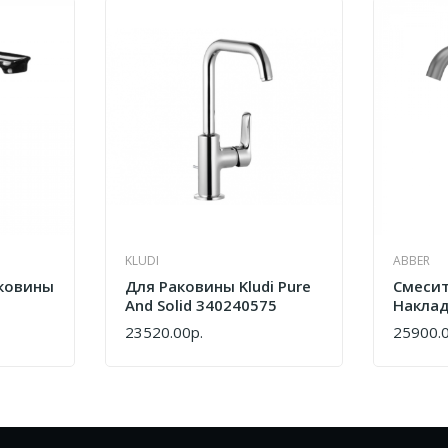
KLUDI
ABBER
ковины
Для Раковины Kludi Pure
Смесит
And Solid 340240575
Накла
ый
Abber 
23520.00р.
25900.0
КУПИТЬ
КУПИТ
316 AF
Оружей
Браши