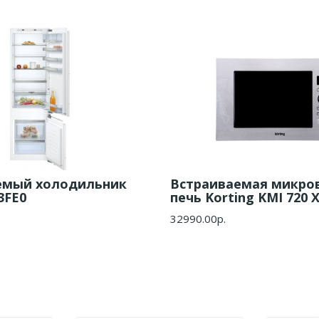
емый холодильник
Встраиваемая микро
3FE0
печь Korting KMI 720 
32990.00р.