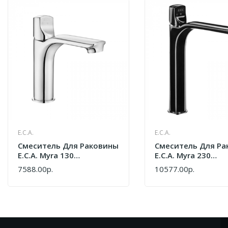
E.C.A.
E.C.A.
Cмеситель Для Раковины
Cмеситель Для Ра
E.C.A. Myra 130
E.C.A. Myra 230
102108986HEX
104508984EX Черн
7588.00р.
10577.00р.
КУПИТЬ
КУПИТЬ
Хром