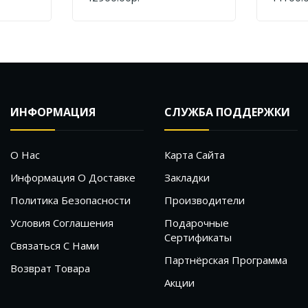
КУПИТЬ
КУПИТ
Брашированное Золото
Браши
Оружей
ИНФОРМАЦИЯ
СЛУЖБА ПОДДЕРЖКИ
О Нас
Карта Сайта
Информация О Доставке
Закладки
Политика Безопасности
Производители
Условия Соглашения
Подарочные
Сертификаты
Связаться С Нами
Партнёрская Программа
Возврат Товара
Акции