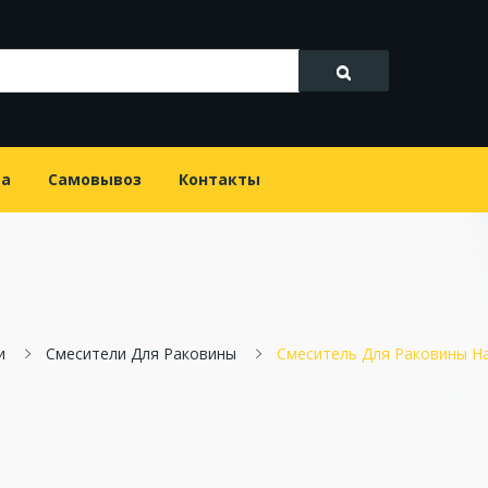
та
Самовывоз
Контакты
и
Смесители Для Раковины
Смеситель Для Раковины Han