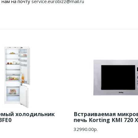
 нам на почту
service.eurobizz@mail.ru
емый холодильник
Встраиваемая микро
3FE0
печь Korting KMI 720 
32990.00р.