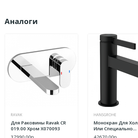
Аналоги
RAVAK
HANSGROHE
Для Раковины Ravak CR
Монокран Для Хо
019.00 Хром X070093
Или Специально
Подготовленной 
37990.00р.
42670.00р.