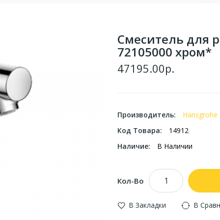
Смеситель для р
72105000 хром*
47195.00р.
Производитель:
Hansgrohe
Код Товара:
14912
Наличие:
В Наличии
Кол-Во
В Закладки
В Срав