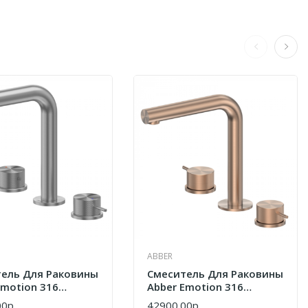
ABBER
ель Для Раковины
Смеситель Для Раковины
Emotion 316
Abber Emotion 316
8BGG
AF8808BRG Розовое
0р.
42900.00р.