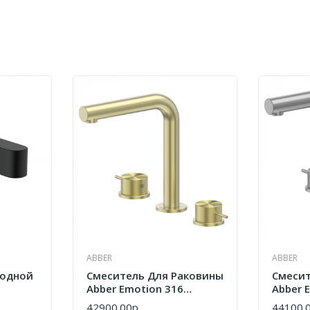
ABBER
ABBER
лодной
Смеситель Для Раковины
Смесит
Abber Emotion 316
Abber 
Воды
AF8808BG
AF880
42900.00р.
44100.0