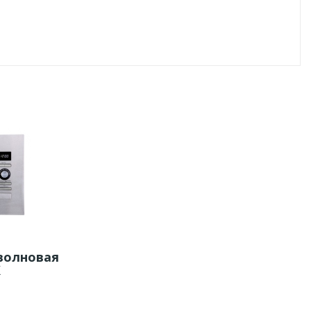
волновая
X