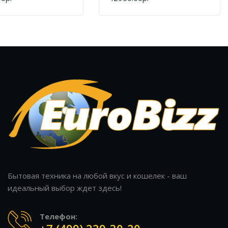
Ь
КУПИТЬ
рованная
Золото Брашированное
ная Сталь
Бытовая техника на любой вкус и кошелек - ваш
идеальный выбор ждет здесь!
Телефон: