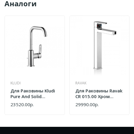
Аналоги
KLUDI
RAVAK
Для Раковины Kludi
Для Раковины Ravak
Pure And Solid
CR 015.00 Хром
340240575
X070100
23520.00р.
29990.00р.