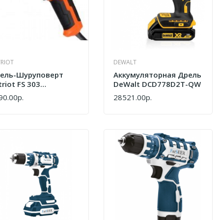
RIOT
DEWALT
ель-Шуруповерт
Аккумуляторная Дрель
triot FS 303
DeWalt DCD778D2T-QW
0301303
90.00р.
28521.00р.
ПИТЬ
КУПИТЬ