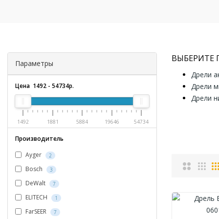
ВЫБЕРИТЕ
Параметры
Дрели а
Цена
1492
-
54734
р.
Дрели м
Дрели н
1492
1881
5884
19646
54734
Производитель
Ayger
2
Bosch
3
DeWalt
7
ELITECH
1
FarSEER
7