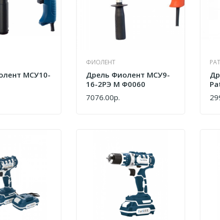
ФИОЛЕНТ
PAT
олент МСУ10-
Дрель Фиолент МСУ9-
Др
16-2РЭ М Ф0060
Pa
12
7076.00р.
29
КУПИТЬ
КУ