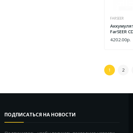
FARSEER
Аккумуля
FarSEER C
(77270000
4202.00р.
КУПИТЬ
1
2
ПОДПИСАТЬСЯ НА НОВОСТИ