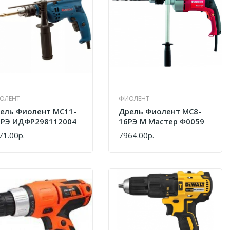
ОЛЕНТ
ФИОЛЕНТ
ель Фиолент МС11-
Дрель Фиолент МС8-
 РЭ ИДФР298112004
16РЭ М Мастер Ф0059
71.00р.
7964.00р.
ПИТЬ
КУПИТЬ