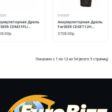
SEER
FARSEER
кумуляторная Дрель
Аккумуляторная Дрель
rSEER CDM21PLi
FarSEER CDSET12H
727000013)
(7727000036)
06.00р.
3708.00р.
ПИТЬ
КУПИТЬ
Показано с 1 по 12 из 54 (всего 5 страниц)