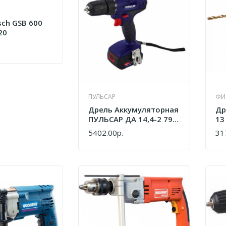
ch GSB 600
20
ПУЛЬСАР
ФИ
Дрель Аккумуляторная
Др
ПУЛЬСАР ДА 14,4-2 792-
13
698
5402.00р.
31
КУПИТЬ
КУ