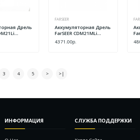
FARSEER
FAR
торная Дрель
Аккумуляторная Дрель
Ак
DM21Li
FarSEER CDM21MLi
Fa
11)
(7727000012)
(7
4371.00р.
48
КУПИТЬ
КУ
3
4
5
>
>|
ИНФОРМАЦИЯ
СЛУЖБА ПОДДЕРЖКИ